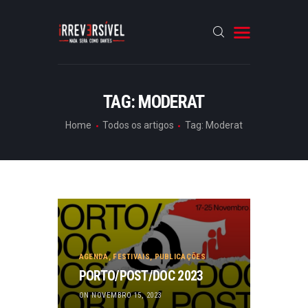
HOME
TAG: MODERAT
CRÓNICAS
Home
Todos os artigos
Tag: Moderat
ENTREVISTAS
RUBRICAS
ARTIGOS
AGENDA
,
FESTIVAIS
,
PUBLICAÇÕES
PORTO/POST/DOC 2023
ON NOVEMBRO 15, 2023