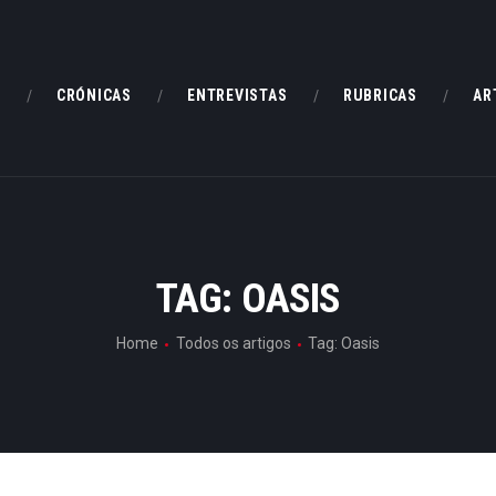
HOME
CRÓNICAS
E
CRÓNICAS
ENTREVISTAS
RUBRICAS
AR
ENTREVISTAS
RUBRICAS
ARTIGOS
TAG: OASIS
Home
Todos os artigos
Tag: Oasis