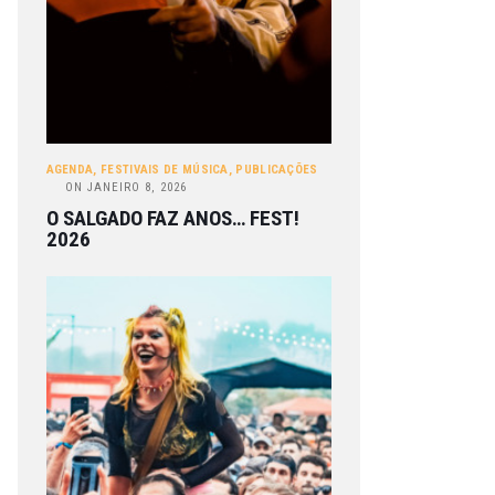
AGENDA
,
FESTIVAIS DE MÚSICA
,
PUBLICAÇÕES
ON
JANEIRO 8, 2026
O SALGADO FAZ ANOS… FEST!
2026