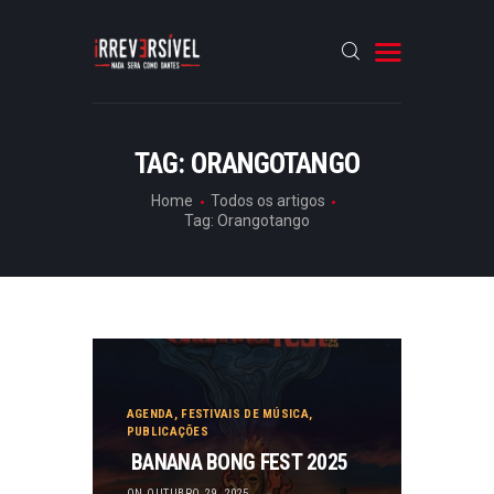
HOME
TAG: ORANGOTANGO
CRÓNICAS
Home
Todos os artigos
Tag: Orangotango
ENTREVISTAS
RUBRICAS
ARTIGOS
AGENDA
,
FESTIVAIS DE MÚSICA
,
PUBLICAÇÕES
BANANA BONG FEST 2025
ON OUTUBRO 29, 2025