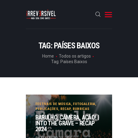
HOME
TAG: PAÍSES BAIXOS
CRÓNICAS
Home
Todos os artigos
Tag: Países Baixos
ENTREVISTAS
RUBRICAS
ARTIGOS
FESTIVAIS DE MÚSICA
,
FOTOGALERIA
,
PUBLICAÇÕES
,
RECAP
,
RUBRICAS
BARULHO, CÂMERA, AÇÃO! |
INTO THE GRAVE – RECAP
2024
ON FEVEREIRO 23, 2025