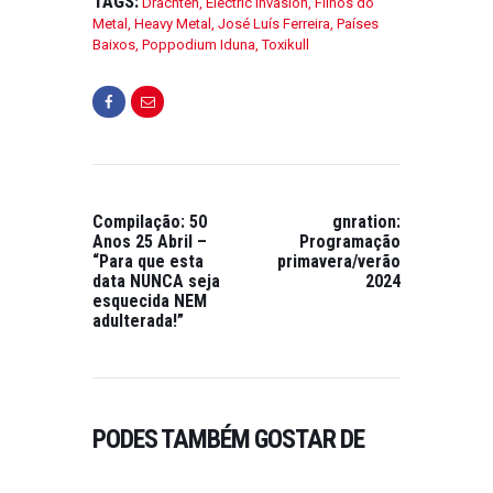
TAGS:
Drachten
,
Electric Invasion
,
Filhos do
N
L
Metal
,
Heavy Metal
,
José Luís Ferreira
,
Países
T
E
Baixos
,
Poppodium Iduna
,
Toxikull
O
T
O
O
O
N
N
S
M
E
A
T
R
E
Compilação: 50
gnration:
Ç
M
Anos 25 Abril –
Programação
O
B
“Para que esta
primavera/verão
2
R
data NUNCA seja
2024
esquecida NEM
1
O
adulterada!”
,
1
2
5
0
,
2
2
3
0
PODES TAMBÉM GOSTAR DE
2
0
4