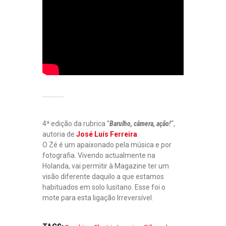
D
W
E
A
M
L
Ú
K
S
&
I
D
C
A
A
N
–
C
D
E
O
2
R
0
M
2
I
4ª edição da rubrica “
Barulho, câmera, ação!
“,
3
R
|
autoria de
José Luís Ferreira
.
S
C
O Zé é um apaixonado pela música e por
O
A
fotografia. Vivendo actualmente na
B
R
Holanda, vai permitir à Magazine ter um
R
T
visão diferente daquilo a que estamos
E
A
O
habituados em solo lusitano. Esse foi o
Z
A
C
mote para esta ligação Irreversível.
S
O
S
M
U
P