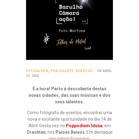
FOTOGALERIA
,
PUBLICAÇÕES
,
RUBRICAS
ON ABRIL
27, 2024
É a hora! Parto à descoberta destas
novas cidades, das suas músicas e dos
seus talentos.
Como fotógrafo de eventos, encontrei uma
nova e excitante oportunidade no dia 14 de
Abril. Desta vez no
Poppodium Iduna
, em
Drachten
, nos
Países Baixos
. Em destaque
nos palcos Europeus: