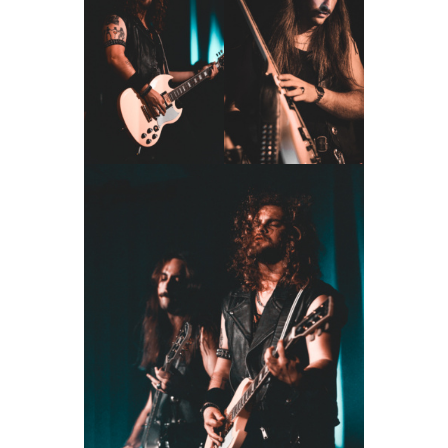
P
U
B
L
I
C
A
Ç
Õ
E
S
,
R
U
B
R