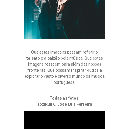
I
C
A
S
B
O
C
A
S
Que estas imagens possam refletir o
Q
talento
e a
paixão
pela música. Que estas
U
imagens ressoem para além das nossas
P
E
S
fronteiras. Que possam
inspirar
outros a
U
A
explorar o vasto e diverso mundo da música
B
B
portuguesa.
L
E
I
M
C
A
Todas as fotos:
A
P
Toxikull © José Luís Ferreira
A
Ç
P
Õ
É
E
I
S
S