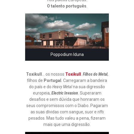
O talento português
.
Poppodium Iduna
Toxikull
… os nossos
Toxikull
.
Filhos do Metal
,
filhos de
Portugal
. Carregaram a bandeira
do país e do
Heavy Metal
na sua digressão
europeia,
Electric Invasion
. Superaram
desafios e sem dúvida que honraram os
seus compromissos com o Diabo. Pagaram
as suas dívidas com sangue, suor e
riffs
pesados. Mas tudo valeu a pena, fizeram
mais que uma digressão.