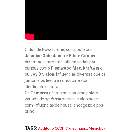
O duo de Nova Iorque, composto por
Jasmine Golestaneh
e
Eddie Cooper
,
dizem-se altamente influenciados por
bandas como
Fleetwood Mac
,
Kraftwerk
ou
Joy Division
, influências diversas que os
juntou e os levou a construir a sua
identidade sonora.
Os
Tempers
oferecem-nos uma paleta
variada de
synth-pop
poético e algo negro,
com influências de house, shoegaze e pós-
punk.
TAGS:
Auditório CCOP
,
Crowdmusic
,
Musicbox
,