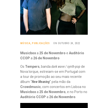
MÚSICA
,
PUBLICAÇÕES
ON OUTUBRO 24, 2022
Musicbox
a
25 de Novembro
e
Auditório
CCOP
a
26 de Novembro
Os
Tempers
, banda
dark wave / synth-pop
de
Nova Iorque, estreiam-se em Portugal com
a tour de promoção ao seu mais recente
álbum “
New Meaning
” pela mão da
Crowdmusic
, com concertos em Lisboa no
Musicbox
a
25 de Novembro
, e no Porto no
Auditório CCOP
a
26 de Novembro
.