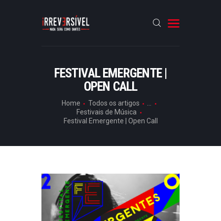
HOME
FESTIVAL EMERGENTE |
OPEN CALL
CRÓNICAS
ENTREVISTAS
Home
Todos os artigos
...
Festivais de Música
RUBRICAS
Festival Emergente | Open Call
ARTIGOS