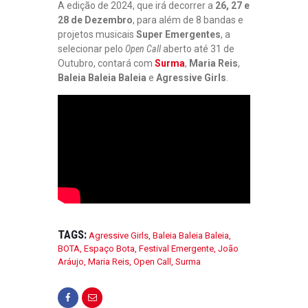
A edição de 2024, que irá decorrer a
26, 27 e
28 de Dezembro
, para além de 8 bandas e
projetos musicais
Super Emergentes
, a
selecionar pelo
Open Call
aberto até 31 de
Outubro, contará com
Surma
,
Maria Reis
,
Baleia Baleia Baleia
e
Agressive Girls
.
TAGS:
Agressive Girls
,
Baleia Baleia Baleia
,
BOTA
,
Espaço Bota
,
Festival Emergente
,
João
Aráujo
,
Maria Reis
,
Open Call
,
Surma