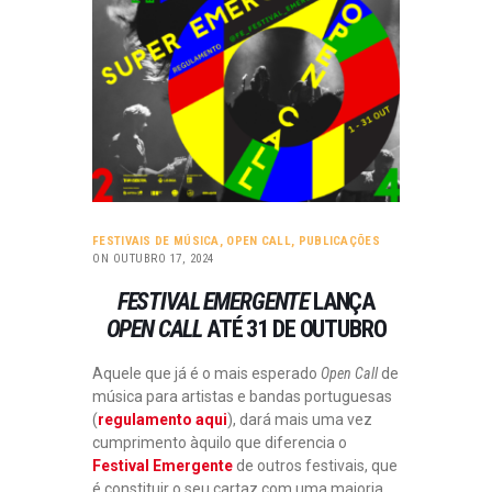
FESTIVAIS DE MÚSICA
,
OPEN CALL
,
PUBLICAÇÕES
ON OUTUBRO 17, 2024
FESTIVAL EMERGENTE
LANÇA
OPEN CALL
ATÉ 31 DE OUTUBRO
Aquele que já é o mais esperado
Open Call
de
música para artistas e bandas portuguesas
(
regulamento aqui
), dará mais uma vez
cumprimento àquilo que diferencia o
Festival Emergente
de outros festivais, que
é constituir o seu cartaz com uma maioria