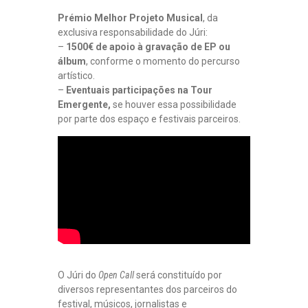
Prémio Melhor Projeto Musical
, da
exclusiva responsabilidade do Júri:
–
1500€ de apoio à gravação de EP ou
álbum
, conforme o momento do percurso
artístico.
–
Eventuais participações na Tour
Emergente,
se houver essa possibilidade
por parte dos espaço e festivais parceiros.
O Júri do
Open Call
será constituído por
diversos representantes dos parceiros do
festival, músicos, jornalistas e