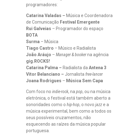
programadores:
Catarina Valadas –
Música e Coordenadora
de Comunicação
Festival Emergente
Rui Galveias
– Programador do espaço
BOTA
Surma
– Música
Tiago Castro
– Músico e Radialista
João Aráujo
–
Manager & booker
na agência
gig.ROCKS!
Catarina Palma –
Radialista da
Antena 3
Vitor Belanciano –
Jornalista
free-lancer
Joana Rodrigues
–
Música Sem Capa
Com foco no
indie-rock
, na
pop
, ou na música
eletrónica, o festival está também aberto a
sonoridades como o
hip-hop
, o novo
jazz
e a
música experimental, bem como a todos os
seus possíveis cruzamentos, não
esquecendo as raízes da música popular
portuguesa.