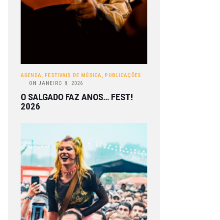
AGENDA
,
FESTIVAIS DE MÚSICA
,
PUBLICAÇÕES
ON
JANEIRO 8, 2026
O SALGADO FAZ ANOS… FEST!
2026