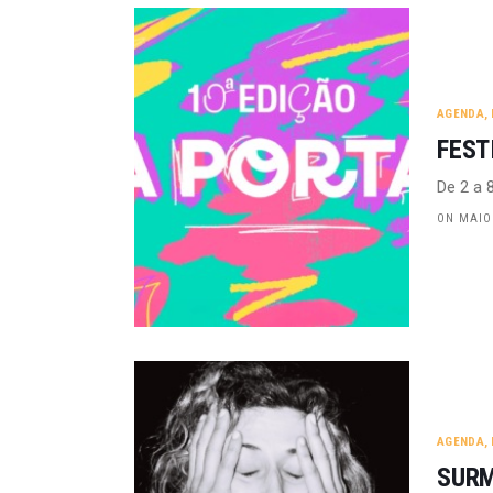
AGENDA
,
FEST
De 2 a 8
ON MAIO 
AGENDA
,
SURM