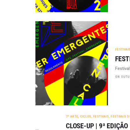
FESTIVAI
FEST
Festiva
ON OUTUB
7ª ARTE
,
CICLOS
,
FESTIVAIS
,
FESTIVAIS 
CLOSE-UP | 9ª EDIÇÃO