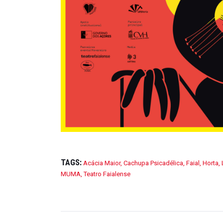
TAGS:
Acácia Maior
,
Cachupa Psicadélica
,
Faial
,
Horta
,
MUMA
,
Teatro Faialense