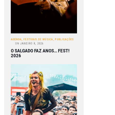
AGENDA
,
FESTIVAIS DE MÚSICA
,
PUBLICAÇÕES
ON
JANEIRO 8, 2026
O SALGADO FAZ ANOS… FEST!
2026