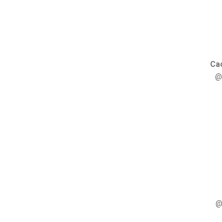
Ca
@
@