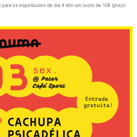
tes para os espetáculos de dia 4 têm um custo de 10€ (preço