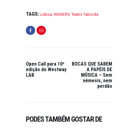
É
T
I
TAGS:
Lisboa
,
NOISERV
,
Teatro Taborda
C
A
O
N
M
A
I
Open Call para 10ª
BOCAS QUE SABEM
O
edição do Westway
A PAPÉIS DE
1
LAB
MÚSICA – Sem
némesis, nem
4
AGENDA
,
DESTAQUES
,
perdão
,
ENTREVISTAS
,
PUBLICAÇÕES
2
“GLIMMER” | MICRO
0
AUDIO WAVES & RUI
2
HORTA | NOVO DISCO |
3
NOVO ESPECTÁCULO |
PODES TAMBÉM GOSTAR DE
CONVERSA
IRREVERSÍVEL
0
ON JANEIRO 30, 2024