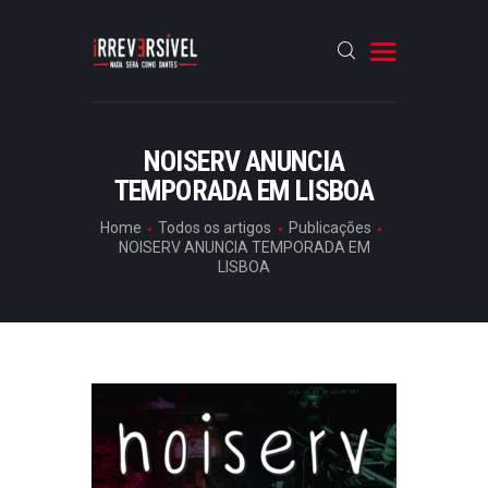
HOME
NOISERV ANUNCIA
TEMPORADA EM LISBOA
CRÓNICAS
P
ENTREVISTAS
Home
Todos os artigos
Publicações
U
NOISERV ANUNCIA TEMPORADA EM
RUBRICAS
LISBOA
B
L
ARTIGOS
I
C
A
Ç
Õ
E
S
,