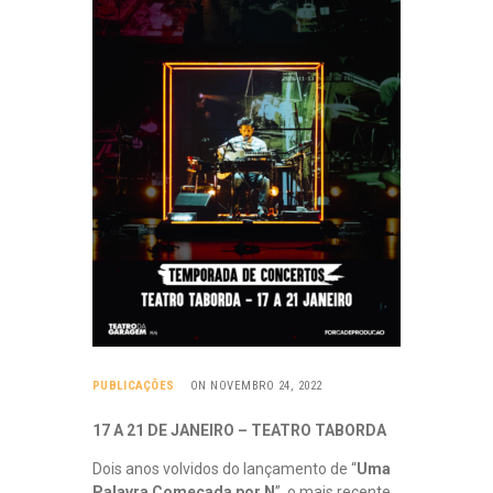
R
U
B
R
I
C
A
S
B
O
C
A
S
Q
U
E
S
A
PUBLICAÇÕES
ON NOVEMBRO 24, 2022
B
E
17 A 21 DE JANEIRO – TEATRO TABORDA
M
A
Dois anos volvidos do lançamento de “
Uma
P
Palavra Começada por N
”, o mais recente