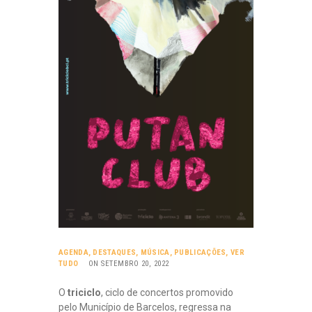
AGENDA
,
DESTAQUES
,
MÚSICA
,
PUBLICAÇÕES
,
VER
TUDO
ON SETEMBRO 20, 2022
O
triciclo
, ciclo de concertos promovido
pelo Município de Barcelos, regressa na