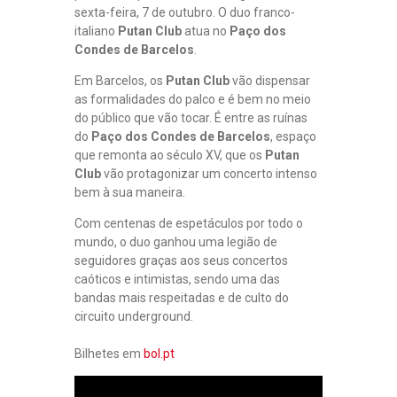
sexta-feira, 7 de outubro. O duo franco-
italiano
Putan Club
atua no
Paço dos
Condes de Barcelos
.
Em Barcelos, os
Putan Club
vão dispensar
as formalidades do palco e é bem no meio
do público que vão tocar. É entre as ruínas
do
Paço dos Condes de Barcelos
, espaço
que remonta ao século XV, que os
Putan
Club
vão protagonizar um concerto intenso
bem à sua maneira.
Com centenas de espetáculos por todo o
mundo, o duo ganhou uma legião de
seguidores graças aos seus concertos
caóticos e intimistas, sendo uma das
bandas mais respeitadas e de culto do
circuito underground.
Bilhetes em
bol.pt