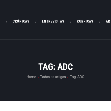
HOME
CRÓNICAS
E
CRÓNICAS
ENTREVISTAS
RUBRICAS
AR
ENTREVISTAS
RUBRICAS
ARTIGOS
TAG: ADC
Home
Todos os artigos
Tag: ADC