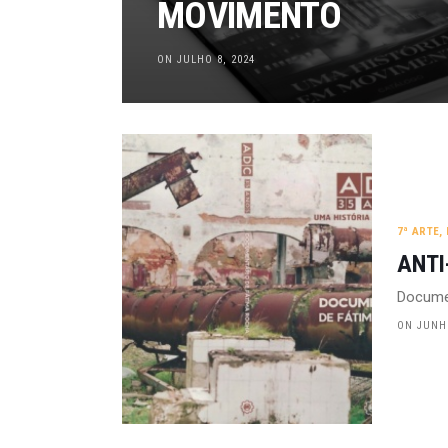
MOVIMENTO
ON JULHO 8, 2024
7ª ARTE
,
ANTI
Docume
ON JUNHO