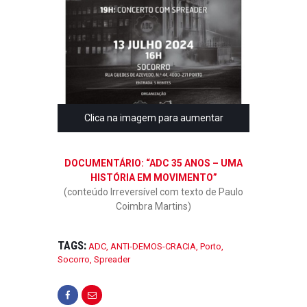
Clica na imagem para aumentar
DOCUMENTÁRIO: “ADC 35 ANOS – UMA
HISTÓRIA EM MOVIMENTO”
(conteúdo Irreversível com texto de Paulo
Coimbra Martins)
TAGS:
ADC
,
ANTI-DEMOS-CRACIA
,
Porto
,
Socorro
,
Spreader