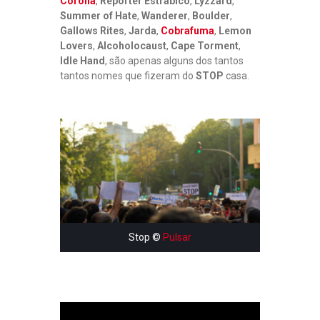
Corona
,
Repórter Estrábico
,
Lyzzärd
,
Summer of Hate
,
Wanderer
,
Boulder
,
Gallows Rites
,
Jarda
,
Cobrafuma
,
Lemon
Lovers
,
Alcoholocaust
,
Cape Torment
,
Idle Hand
, são apenas alguns dos tantos
tantos nomes que fizeram do
STOP
casa.
Stop ©
Pulsar