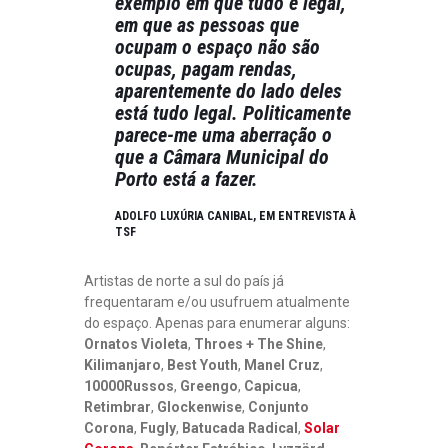
exemplo em que tudo é legal,
em que as pessoas que
ocupam o espaço não são
ocupas, pagam rendas,
aparentemente do lado deles
está tudo legal. Politicamente
parece-me uma aberração o
que a Câmara Municipal do
Porto está a fazer.
ADOLFO LUXÚRIA CANIBAL,
EM ENTREVISTA À
TSF
Artistas de norte a sul do país já
frequentaram e/ou usufruem atualmente
do espaço. Apenas para enumerar alguns:
Ornatos Violeta
,
Throes + The Shine
,
Kilimanjaro
,
Best Youth
,
Manel Cruz
,
10000Russos
,
Greengo
,
Capicua
,
Retimbrar
,
Glockenwise
,
Conjunto
Corona
,
Fugly
,
Batucada Radical
,
Solar