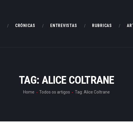
HOME
CRÓNICAS
E
CRÓNICAS
ENTREVISTAS
RUBRICAS
AR
ENTREVISTAS
RUBRICAS
ARTIGOS
TAG: ALICE COLTRANE
Home
Todos os artigos
Tag: Alice Coltrane