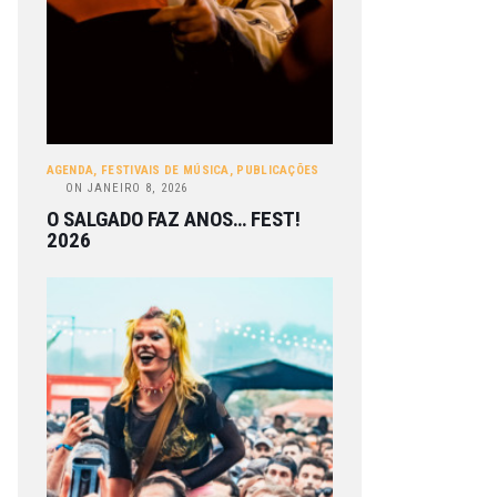
AGENDA
,
FESTIVAIS DE MÚSICA
,
PUBLICAÇÕES
ON
JANEIRO 8, 2026
O SALGADO FAZ ANOS… FEST!
2026