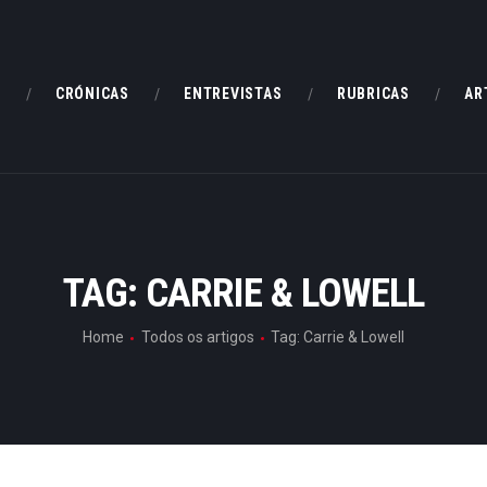
HOME
CRÓNICAS
E
CRÓNICAS
ENTREVISTAS
RUBRICAS
AR
ENTREVISTAS
RUBRICAS
ARTIGOS
TAG: CARRIE & LOWELL
Home
Todos os artigos
Tag: Carrie & Lowell