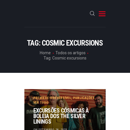
HOME
TAG: COSMIC EXCURSIONS
CRÓNICAS
Home
Todos os artigos
ENTREVISTAS
Tag: Cosmic excursions
RUBRICAS
ARTIGOS
PREMIERE IRREVERSÍVEL
,
PUBLICAÇÕES
,
VER TUDO
EXCURSÕES CÓSMICAS À
BOLEIA DOS THE SILVER
LININGS
ON SETEMBRO 28, 2023