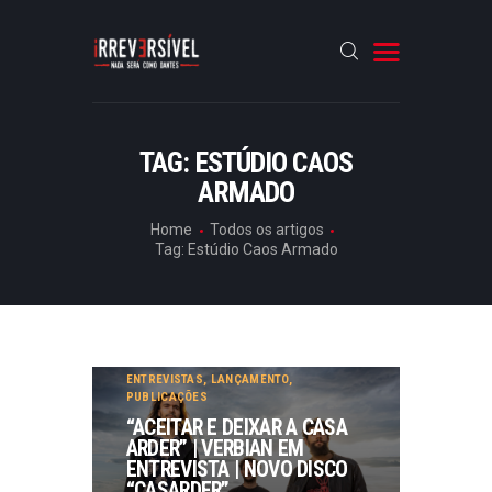
HOME
TAG: ESTÚDIO CAOS
ARMADO
CRÓNICAS
ENTREVISTAS
Home
Todos os artigos
Tag: Estúdio Caos Armado
RUBRICAS
ARTIGOS
ENTREVISTAS
,
LANÇAMENTO
,
PUBLICAÇÕES
“ACEITAR E DEIXAR A CASA
ARDER” | VERBIAN EM
ENTREVISTA | NOVO DISCO
“CASARDER”