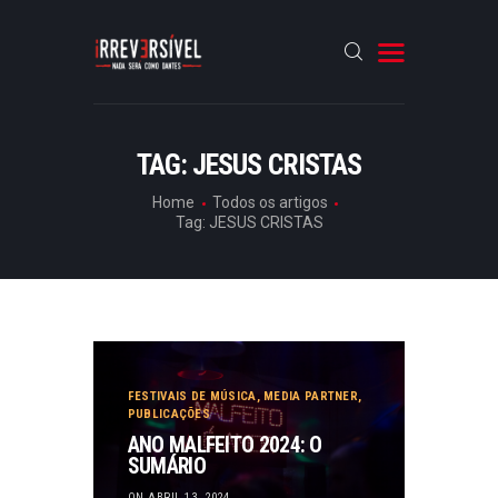
HOME
TAG: JESUS CRISTAS
CRÓNICAS
Home
Todos os artigos
Tag: JESUS CRISTAS
ENTREVISTAS
RUBRICAS
ARTIGOS
FESTIVAIS DE MÚSICA
,
MEDIA PARTNER
,
PUBLICAÇÕES
ANO MALFEITO 2024: O
SUMÁRIO
ON ABRIL 13, 2024