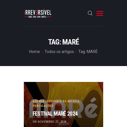
HOME
TAG: MARÉ
CRÓNICAS
Home
Todos os artigos
Tag: MARÉ
ENTREVISTAS
RUBRICAS
ARTIGOS
AGENDA
,
FESTIVAIS DE MÚSICA
,
PUBLICAÇÕES
FESTIVAL MARÉ 2024
ON NOVEMBRO 27, 2024