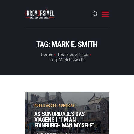
HOME
TAG: MARK E. SMITH
CRÓNICAS
Home
Todos os artigos
Tag: Mark E. Smith
ENTREVISTAS
RUBRICAS
ARTIGOS
PUBLICAÇÕES
,
RUBRICAS
AS SONORIDADES DAS
VIAGENS | “I´M AN
EDINBURGH MAN MYSELF”
ON NOVEMBRO 19, 2022