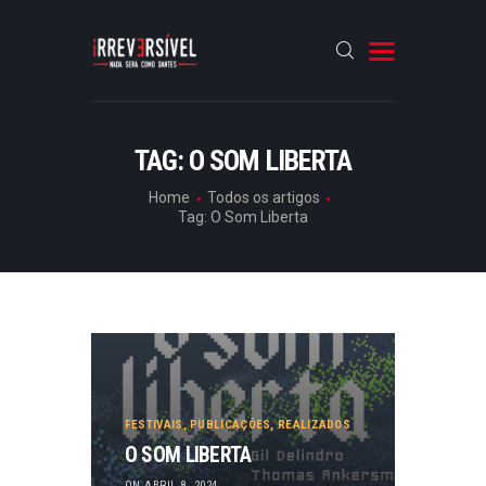
HOME
TAG: O SOM LIBERTA
CRÓNICAS
Home
Todos os artigos
Tag: O Som Liberta
ENTREVISTAS
RUBRICAS
ARTIGOS
FESTIVAIS
,
PUBLICAÇÕES
,
REALIZADOS
O SOM LIBERTA
ON ABRIL 8, 2024