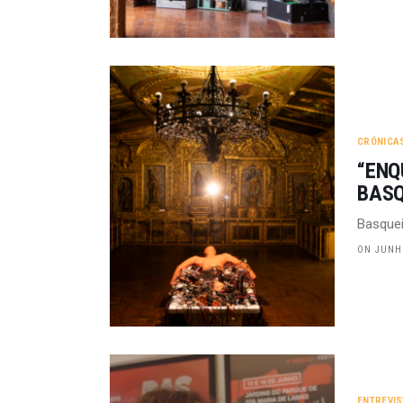
CRÓNICA
“ENQ
BASQ
Basquei
ON JUNHO
ENTREVI