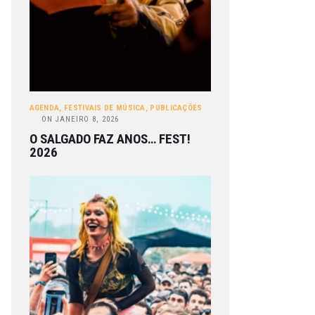
AGENDA
,
FESTIVAIS DE MÚSICA
,
PUBLICAÇÕES
ON
JANEIRO 8, 2026
O SALGADO FAZ ANOS… FEST!
2026