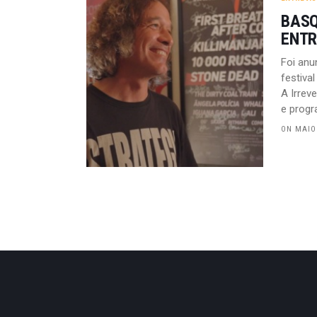
BASQ
ENTR
Foi anu
festiva
A Irrev
e progr
ON MAIO 