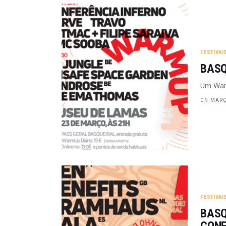
FESTIVAI
BASQ
Um Warm
ON MARÇO
FESTIVAI
BASQ
CON