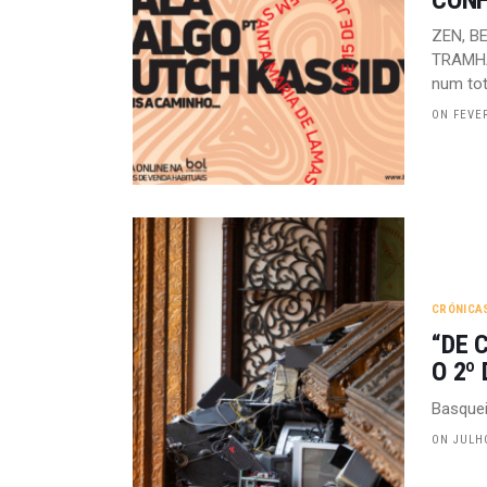
ZEN, B
TRAMHAU
num tot
ON FEVER
CRÓNICA
“DE 
O 2º 
Basquei
ON JULHO