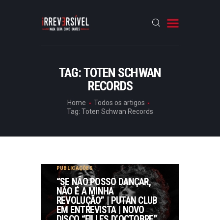
HOME
TAG: TOTEN SCHWAN
RECORDS
CRÓNICAS
ENTREVISTAS
Home
Todos os artigos
Tag: Toten Schwan Records
RUBRICAS
ARTIGOS
AGENDA
,
DESTAQUES
,
ENTREVISTAS
,
PUBLICAÇÕES
“SE NÃO POSSO DANÇAR,
NÃO É A MINHA
REVOLUÇÃO” | PUTAN CLUB
EM ENTREVISTA | NOVO
DISCO “FILLES D’OCTOBRE”