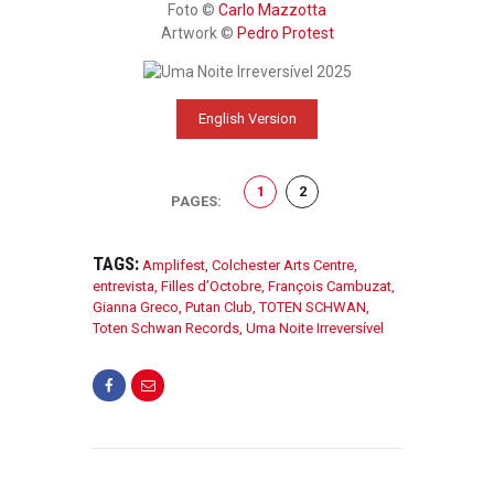
Foto ©
Carlo Mazzotta
Artwork ©
Pedro Protest
English Version
,
PAGE
1
PAGE
2
PAGES:
TAGS:
Amplifest
,
Colchester Arts Centre
,
entrevista
,
Filles d’Octobre
,
François Cambuzat
,
Gianna Greco
,
Putan Club
,
TOTEN SCHWAN
,
Toten Schwan Records
,
Uma Noite Irreversível