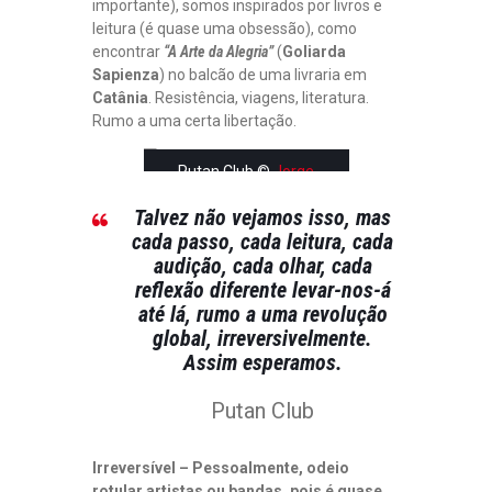
importante), somos inspirados por livros e
leitura (é quase uma obsessão), como
encontrar
“A Arte da Alegria”
(
Goliarda
Sapienza
) no balcão de uma livraria em
Catânia
. Resistência, viagens, literatura.
Rumo a uma certa libertação.
Putan Club ©
Jorge
Ribeiro
Talvez não vejamos isso, mas
cada passo, cada leitura, cada
audição, cada olhar, cada
reflexão diferente levar-nos-á
até lá, rumo a uma revolução
global, irreversivelmente.
Assim esperamos.
Putan Club
Irreversível – Pessoalmente, odeio
rotular artistas ou bandas, pois é quase