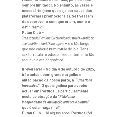
sempre limitador. No entanto, às vezes é
necessário (nem que seja por causa das
plataformas promocionais). Se tivessem
de descrever o som que criam, como o
definiriam?
Putan Club –
TransgenderFeministElectronicIndustrialAvantRock
TechnoEthnoWorldSauvagerie
– e é tão longo
que não caberia num rótulo de loja. Tens
razão, rotular é odioso, frequentemente tão
redutivo e até dogmático.
Irreversível – No dia 4 de outubro de 2025,
irão actuar, com grande orgulho e
antecipação da nossa parte, n` “
Uma Noite
Irreversível
“. O que significa para vocês
actuar em Portugal, e particularmente
nesta celebração da “
Plataforma
independente de divulgação artística e cultural
”
que é esta magazine?
Putan Club –
Há alguns anos,
Portugal
foi