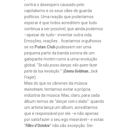
contra o desespero causado pelo
capitalismo e os seus cães de guarda
políticos. Uma reação que poderíamos
esperar é que todos acreditem que tudo
continua a ser possível, que ainda podemos
–apesar de tudo– inventar outra vida.
Emoções, reações… ficaríamos orgulhosos
se os
Putan Club
pudessem ser uma
pequena parte da banda sonora de um
galopante motim rumo a uma revolução
global. “
Se não posso dançar, não quero fazer
parte da tua revolução.
” (
Emma Goldman
,
Jack
Frage
r
).
Mais do que os cânones da música
mainstream
, tentamos evitar a própria
indústria da música. Mas, claro, para cada
álbum temos de “
dançar com o diabo
“: quando
um artista lança um álbum, acreditamos
que é responsável por ele –e não apenas
por satisfazer o seu ego miserável– e estas
“
Filles d’Octobre
” não são excepção. Ser