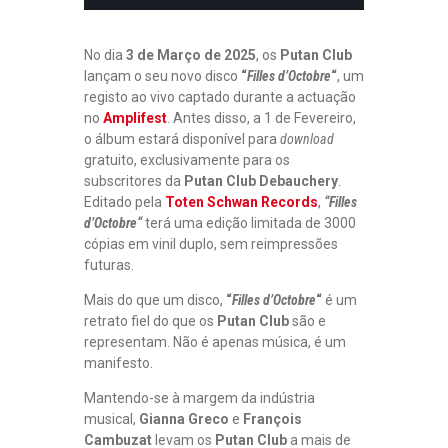
No dia
3 de Março de 2025
, os
Putan Club
lançam o seu novo disco
“
Filles d’Octobre
“
, um
registo ao vivo captado durante a actuação
no
Amplifest
. Antes disso, a 1 de Fevereiro,
o álbum estará disponível para
download
gratuito, exclusivamente para os
subscritores da
Putan Club Debauchery
.
Editado pela
Toten Schwan Records
,
“
Filles
d’Octobre
“
terá uma edição limitada de 3000
cópias em vinil duplo, sem reimpressões
futuras.
Mais do que um disco,
“
Filles d’Octobre
“
é um
retrato fiel do que os
Putan Club
são e
representam. Não é apenas música, é um
manifesto.
Mantendo-se à margem da indústria
musical,
Gianna Greco
e
François
Cambuzat
levam os
Putan Club
a mais de