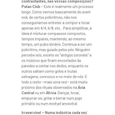
contrastantes, nas vossas composições?
Putan Club
– Este é realmente um processo
longo. Como viemos basicamente do
avant-
rock
, de certos polirritmos, não nos
conseguiríamos entreter a compor e tocar
apenas em 4/4, 6/8, etc… Para simplificar, a
ideia é misturar compassos compostos,
tempos ímpares, mantendo, ao mesmo
tempo, um pulso binário. Continua a ser um
polirritmo, mas guiado pelos pés. Ninguém
percebe isto, exceto os “antigos coronéis” e
os músicos que ficam encostados às
paredes a contar nos dedos, enquanto os
outros saltam como grilos e trutas
selvagens, connosco e no meio de nós. E
todo o resto –mais uma vez– está muito
próximo dos rituais observados na
Ásia
Central
ou em
África
. Dançar, tocar,
empurrar-se, gritar e berrar num
pogo
primário ou num
mosh-pit
ancestral.
Irreversível – Numa indústria cada vez