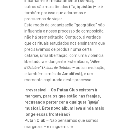
inflamam-se imediatamente (
Sérvia
),
outros são mais tímidos (
Tajiquistão
)– e é
também por isso que adoramos e
precisamos de viajar.
Este modo de organização “geográfica” não
influencia o nosso processo de composição;
não há premeditação. Contudo, é verdade
que os rituais estudados nos ensinaram que
precisávamos de produzir uma certa
catarse, uma libertação, com uma violência
libertadora e dançante. Este álbum, “
Filles
d’Octobre”
(
Filhas de Outubro
– outra revolução,
e também o mês do
Amplifest
), é um
momento capturado deste processo.
Irreversível – Os Putan Club existem à
margem, para os que estão nas franjas,
recusando pertencer a qualquer “
igreja
”
musical. Este novo álbum leva ainda mais
longe essas fronteiras?
Putan Club
– Não pensamos que somos
marginais – e ninguém o é