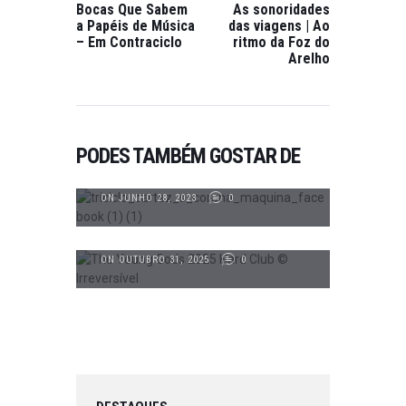
Bocas Que Sabem
As sonoridades
a Papéis de Música
das viagens | Ao
– Em Contraciclo
ritmo da Foz do
Arelho
PUBLICAÇÕES
PODES TAMBÉM GOSTAR DE
SOLAR CORONA E MДQUIИД EM
BARCELOS
ON JUNHO 28, 2023
0
CRÓNICAS
,
DESTAQUES
,
PUBLICAÇÕES
MAIS UMA VEZ THE YOUNG GODS?
ON OUTUBRO 31, 2025
0