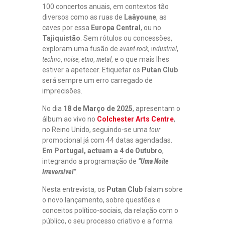
100 concertos anuais, em contextos tão
diversos como as ruas de
Laâyoune
, as
caves por essa
Europa Central
, ou no
Tajiquistão
. Sem rótulos ou concessões,
exploram uma fusão de
avant-rock
, i
ndustrial
,
techno
,
noise
,
etno
,
metal
, e o que mais lhes
estiver a apetecer. Etiquetar os
Putan Club
será sempre um erro carregado de
imprecisões.
No dia
18 de Março de 2025
, apresentam o
álbum ao vivo no
Colchester Arts Centre
,
no Reino Unido, seguindo-se uma
tour
promocional já com 44 datas agendadas.
Em Portugal, actuam a 4 de Outubro
,
integrando a programação de
“Uma Noite
Irreversível”
.
Nesta entrevista, os
Putan Club
falam sobre
o novo lançamento, sobre questões e
conceitos político-sociais, da relação com o
público, o seu processo criativo e a forma