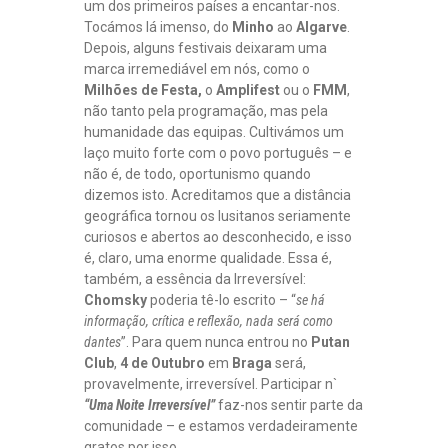
um dos primeiros países a encantar-nos.
Tocámos lá imenso, do
Minho
ao
Algarve
.
Depois, alguns festivais deixaram uma
marca irremediável em nós, como o
Milhões de Festa,
o
Amplifest
ou o
FMM
,
não tanto pela programação, mas pela
humanidade das equipas. Cultivámos um
laço muito forte com o povo português – e
não é, de todo, oportunismo quando
dizemos isto. Acreditamos que a distância
geográfica tornou os lusitanos seriamente
curiosos e abertos ao desconhecido, e isso
é, claro, uma enorme qualidade. Essa é,
também, a essência da Irreversível:
Chomsky
poderia tê-lo escrito – “
se há
informação, crítica e reflexão, nada será como
dantes
”. Para quem nunca entrou no
Putan
Club
,
4 de Outubro
em
Braga
será,
provavelmente, irreversível. Participar n`
“Uma Noite Irreversível”
faz-nos sentir parte da
comunidade – e estamos verdadeiramente
gratos por isso.