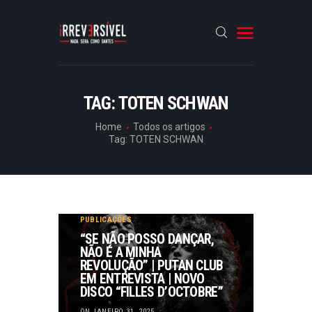
HOME
TAG: TOTEN SCHWAN
CRÓNICAS
Home
Todos os artigos
Tag: TOTEN SCHWAN
ENTREVISTAS
RUBRICAS
ARTIGOS
AGENDA
,
DESTAQUES
,
ENTREVISTAS
,
PUBLICAÇÕES
“SE NÃO POSSO DANÇAR,
NÃO É A MINHA
REVOLUÇÃO” | PUTAN CLUB
EM ENTREVISTA | NOVO
DISCO “FILLES D’OCTOBRE”
ON JANEIRO 31, 2025