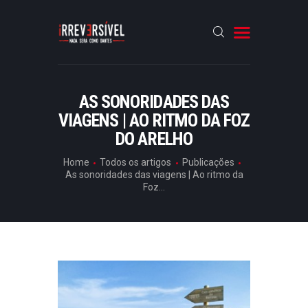
HOME
AS SONORIDADES DAS
VIAGENS | AO RITMO DA FOZ
CRÓNICAS
DO ARELHO
ENTREVISTAS
Home
Todos os artigos
Publicações
RUBRICAS
As sonoridades das viagens | Ao ritmo da
Foz...
ARTIGOS