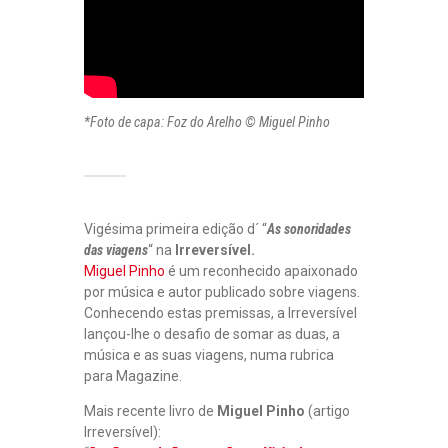
*Foto de capa: Foz do Arelho © Miguel Pinho
Vigésima primeira edição d´ “
As sonoridades
das viagens
“ na
Irreversível.
Miguel Pinho
é um reconhecido apaixonado
por música e autor publicado sobre viagens.
Conhecendo estas premissas, a Irreversível
lançou-lhe o desafio de somar as duas, a
música e as suas viagens, numa rubrica
para Magazine.
Mais recente livro de
Miguel Pinho
(artigo
Irreversível):