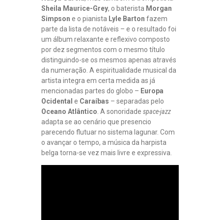
Sheila Maurice-Grey
, o baterista
Morgan
Simpson
e o pianista
Lyle Barton
fazem
parte da lista de notáveis – e o resultado foi
um álbum relaxante e reflexivo composto
por dez segmentos com o mesmo título
distinguindo-se os mesmos apenas através
da numeração. A espiritualidade musical da
artista integra em certa medida as já
mencionadas partes do globo –
Europa
Ocidental
e
Caraíbas
– separadas pelo
Oceano Atlântico
. A sonoridade
space-jazz
adapta se ao cenário que presencio
parecendo flutuar no sistema lagunar. Com
o avançar o tempo, a música da harpista
belga torna-se vez mais livre e expressiva.