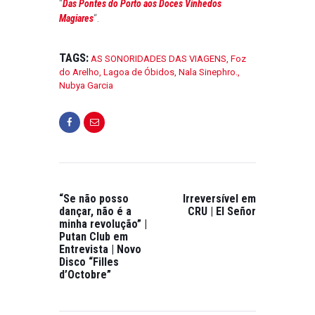
“
Das Pontes do Porto aos Doces Vinhedos
Magiares
“.
TAGS:
AS SONORIDADES DAS VIAGENS
,
Foz
do Arelho
,
Lagoa de Óbidos
,
Nala Sinephro.
,
Nubya Garcia
“Se não posso
Irreversível em
dançar, não é a
CRU | El Señor
minha revolução” |
Putan Club em
Entrevista | Novo
Disco “Filles
d’Octobre”