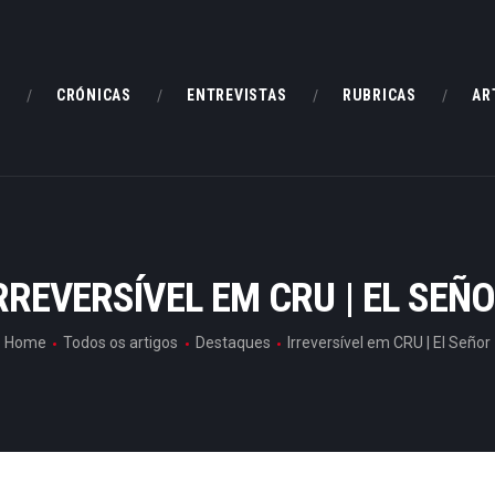
HOME
CRÓNICAS
E
CRÓNICAS
ENTREVISTAS
RUBRICAS
AR
ENTREVISTAS
RUBRICAS
ARTIGOS
RREVERSÍVEL EM CRU | EL SEÑ
Home
Todos os artigos
Destaques
Irreversível em CRU | El Señor