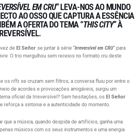
EVERSÍVEL EM CRU
” LEVA-NOS AO MUNDO
RECTO AO OSSO QUE CAPTURA A ESSÊNCIA
BÉM A OFERTA DO TEMA “
THIS CITY
” À
RREVERSÍVEL.
a vez de
El Señor
se juntar à série “
Irreversível em CRU
” para
vre. O trio mergulhou sem receios no formato cru deste
 e os
riffs
se cruzam sem filtros, a conversa fluiu por entre o
meio de acordes e provocações amigáveis, surgiu um
tema oficial da Irreversível? Sem hesitações, os
El Señor
 reforça a sintonia e a autenticidade do momento.
r que a música, quando despida de artifícios, ganha uma
apenas músicos com os seus instrumentos e uma energia