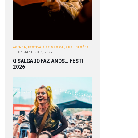
AGENDA
,
FESTIVAIS DE MÚSICA
,
PUBLICAÇÕES
ON
JANEIRO 8, 2026
O SALGADO FAZ ANOS… FEST!
2026