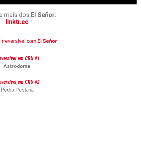
e mais dos
El Señor
:
linktr.ee
 Irreversível com
El Señor
reversível em CRU #1
Astrodome
reversível em CRU #2
Pedro Pestana