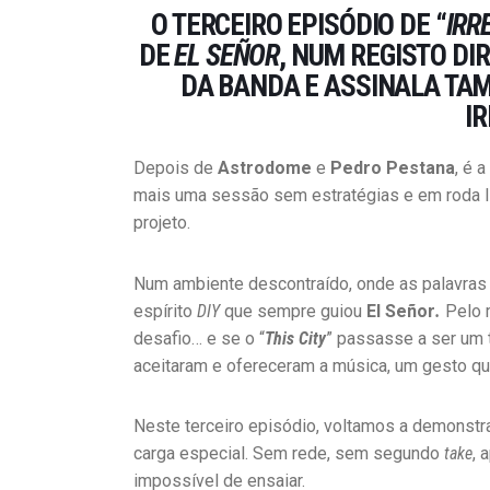
O TERCEIRO EPISÓDIO DE “
IRR
DE
EL SEÑOR
, NUM REGISTO DI
DA BANDA E ASSINALA TAM
I
Depois de
Astrodome
e
Pedro Pestana
, é 
mais uma sessão sem estratégias e em roda li
projeto.
Num ambiente descontraído, onde as palavras
espírito
DIY
que sempre guiou
El Señor
.
Pelo 
desafio… e se o “
This City
” passasse a ser um 
aceitaram e ofereceram a música, um gesto que
Neste terceiro episódio, voltamos a demonstra
carga especial. Sem rede, sem segundo
take
, 
impossível de ensaiar.