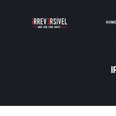
HOM
I