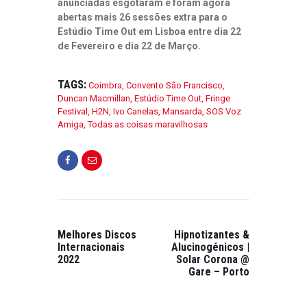
anunciadas esgotaram e foram agora
T
R
abertas mais 26 sessões extra para o
E
Estúdio Time Out em Lisboa entre dia 22
V
de Fevereiro e dia 22 de Março.
I
S
T
TAGS:
Coimbra
,
Convento São Francisco
,
A
Duncan Macmillan
,
Estúdio Time Out
,
Fringe
O
Festival
,
H2N
,
Ivo Canelas
,
Mansarda
,
SOS Voz
Amiga
,
Todas as coisas maravilhosas
N
F
E
V
E
CRÓNICAS
,
R
DESTAQUES
,
E
ENTREVISTAS
,
I
Melhores Discos
Hipnotizantes &
FESTIVAIS DE
R
Internacionais
Alucinogénicos |
MÚSICA
,
2022
Solar Corona @
O
PUBLICAÇÕES
Gare – Porto
2
SOLTAR O
7
CORPO E A
ALMA | ANO
,