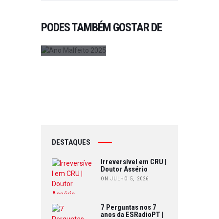
MALFEITO
2
2025
0
PODES TAMBÉM GOSTAR DE
ON MAIO 14,
2
2025
0
3
1
DESTAQUES
Irreversível em CRU |
Doutor Assério
ON JULHO 5, 2026
7 Perguntas nos 7
anos da ESRadioPT |