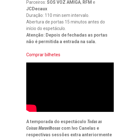
S
Parceiros:
SOS VOZ AMIGA
,
RFM
e
”
JCDecaux
|
Duração: 110 min sem intervalo.
M
Abertura de portas 15 minutos antes do
U
início do espetáculo.
A
Y
Atenção: Depois de fechadas as portas
D
não é permitida a entrada na sala.
E
V
Comprar bilhetes
O
L
T
A
À
E
S
T
R
A
D
A
A temporada do espectáculo
Todas as
|
Coisas Maravilhosas
com Ivo Canelas e
E
respectivas sessões extra anteriormente
N