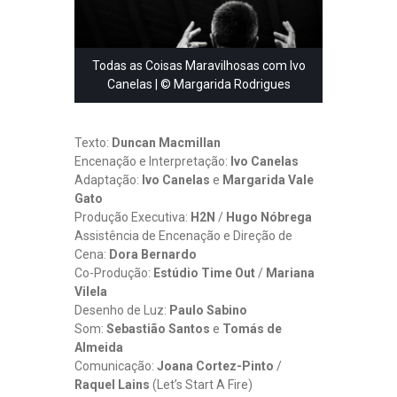
O
C
A
R
E
Todas as Coisas Maravilhosas com Ivo
P
Canelas | © Margarida Rodrigues
A
R
T
Texto:
Duncan Macmillan
I
L
Encenação e Interpretação:
Ivo Canelas
H
Adaptação:
Ivo Canelas
e
Margarida Vale
A
Gato
R
Produção Executiva:
H2N
/
Hugo Nóbrega
I
Assistência de Encenação e Direção de
N
Cena:
Dora Bernardo
Q
U
Co-Produção:
Estúdio Time Out
/
Mariana
I
Vilela
E
Desenho de Luz:
Paulo Sabino
T
Som:
Sebastião Santos
e
Tomás de
A
Almeida
Ç
Comunicação:
Joana Cortez-Pinto
/
Õ
E
Raquel Lains
(Let’s Start A Fire)