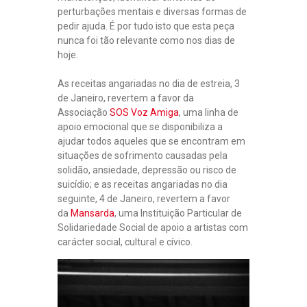
P
perturbações mentais e diversas formas de
U
pedir ajuda. É por tudo isto que esta peça
B
nunca foi tão relevante como nos dias de
L
hoje.
I
C
As receitas angariadas no dia de estreia, 3
A
de Janeiro, revertem a favor da
Ç
Associação
SOS Voz Amiga
, uma linha de
Õ
apoio emocional que se disponibiliza a
E
ajudar todos aqueles que se encontram em
S
situações de sofrimento causadas pela
solidão, ansiedade, depressão ou risco de
“
suicídio; e as receitas angariadas no dia
É
M
seguinte, 4 de Janeiro, revertem a favor
U
da
Mansarda
, uma Instituição Particular de
I
Solidariedade Social de apoio a artistas com
T
carácter social, cultural e cívico.
O
B
O
M
T