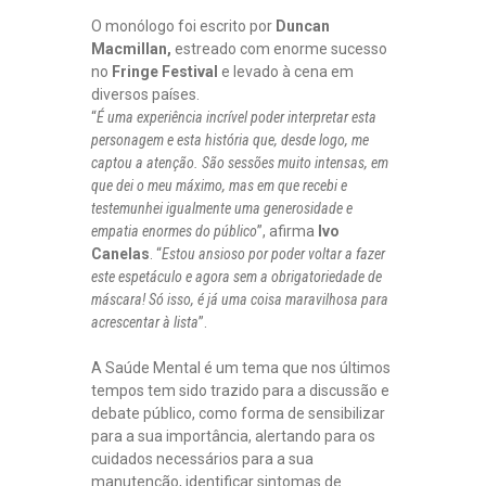
D
E
O monólogo foi escrito por
Duncan
S
Macmillan,
estreado com enorme sucesso
T
no
Fringe Festival
e levado à cena em
A
diversos países.
Q
“
É uma experiência incrível poder interpretar esta
U
personagem e esta história que, desde logo, me
E
captou a atenção. São sessões muito intensas, em
S
que dei o meu máximo, mas em que recebi e
,
testemunhei igualmente uma generosidade e
E
empatia enormes do público
”, afirma
Ivo
N
Canelas
. “
Estou ansioso por poder voltar a fazer
T
este espetáculo e agora sem a obrigatoriedade de
R
máscara! Só isso, é já uma coisa maravilhosa para
E
acrescentar à lista
”.
V
I
A Saúde Mental é um tema que nos últimos
S
tempos tem sido trazido para a discussão e
T
debate público, como forma de sensibilizar
A
para a sua importância, alertando para os
S
cuidados necessários para a sua
,
manutenção, identificar sintomas de