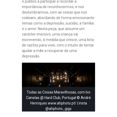
o público a participar e recordar a
importância de reconhecermos, e nos
deslumbrarmos, com as coisas que nos
rodeiam, abordando de forma emocionante
temas como a depressão, suicídio, a família
e o amor. Nesta peça, que assume um
carácter imersivo, uma criança vai
escrevendo, à medida que cresce, uma lista
de razões para viver, com o intuito de tentar
ajudar a mãe a recuperar de uma
depressão.
Todas as Coisas Maravilhosas, com Ivo
Canelas @ Hard Club, Portugal © André
Henriques www.ahphoto.pt/ | insta
@ahphoto_gigs