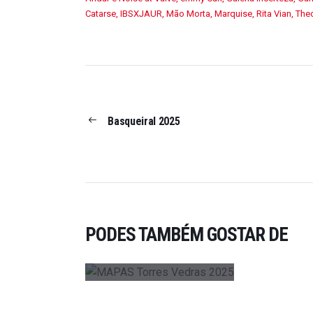
Catarse
,
IBSXJAUR
,
Mão Morta
,
Marquise
,
Rita Vian
,
The
Basqueiral 2025
AGENDA
,
FESTIVAIS
,
PUBLICAÇÕES
MAPAS TORRES
VEDRAS 2025
PODES TAMBÉM GOSTAR DE
ON OUTUBRO 27, 2025
0