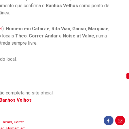
hamento que confirma o
Banhos Velhos
como ponto de
ânea.
el
),
Homem em Catarse
,
Rita Vian
,
Ganso
,
Marquise
,
s locais
Theo
,
Correr Andar
e
Noise at Valve
, numa
trada sempre livre.
do local.
o completa no site oficial:
Banhos Velhos
 Taipas
,
Correr
nso
,
Homem em