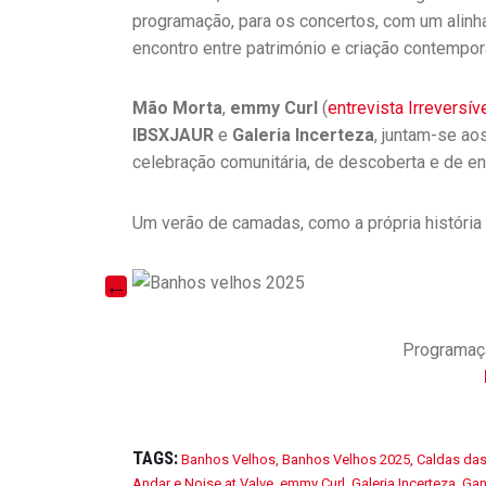
programação, para os concertos, com um alin
encontro entre património e criação contempor
Mão Morta
,
emmy Curl
(
entrevista Irreversív
IBSXJAUR
e
Galeria Incerteza
, juntam-se ao
celebração comunitária, de descoberta e de en
Um verão de camadas, como a própria história 
Programaçã
TAGS:
Banhos Velhos
,
Banhos Velhos 2025
,
Caldas das
Andar e Noise at Valve
,
emmy Curl
,
Galeria Incerteza
,
Ga