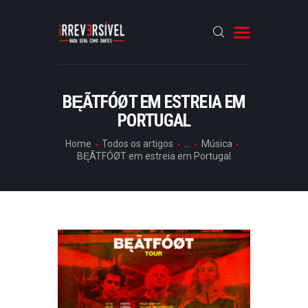
HOME
BĘÃTFÓØT EM ESTREIA EM
PORTUGAL
CRÓNICAS
ENTREVISTAS
Home
Todos os artigos
...
Música
BĘÃTFÓØT em estreia em Portugal
RUBRICAS
ARTIGOS