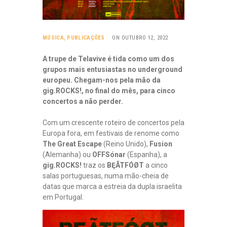
MÚSICA
,
PUBLICAÇÕES
ON OUTUBRO 12, 2022
A trupe de Telavive é tida como um dos
grupos mais entusiastas no underground
europeu. Chegam-nos pela mão da
gig.ROCKS!, no final do mês, para cinco
concertos a não perder.
Com um crescente roteiro de concertos pela
Europa fora, em festivais de renome como
The Great Escape
(Reino Unido),
Fusion
(Alemanha) ou
OFFSónar
(Espanha), a
gig.ROCKS!
traz os
BĘÃTFÓØT
a cinco
salas portuguesas, numa mão-cheia de
datas que marca a estreia da dupla israelita
em Portugal.