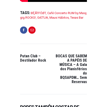
TAGS:
BĘÃTFÓØT
,
Café Concerto RUM by Mavy
,
gig.ROCKS!
,
GrETUA
,
Maus Hábitos
,
Texas Bar
Putan Club –
BOCAS QUE SABEM
Destilador Rock
A PAPÉIS DE
MÚSICA – A Gala
dos Planisférios
do
BQSAPDM… Sem
Reservas