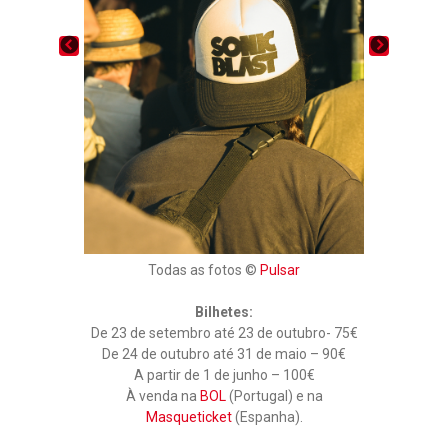
N
E
C
S
E
P
R
A
T
Ç
O
O
S
D
@
A
H
L
A
O
R
V
D
E
C
R
L
S
U
&
Todas as fotos ©
Pulsar
B
L
|
O
F
Bilhetes:
L
O
De 23 de setembro até 23 de outubro- 75€
L
T
Y
De 24 de outubro até 31 de maio – 90€
O
P
A partir de 1 de junho – 100€
G
O
À venda na
BOL
(Portugal) e na
A
P
L
Masqueticket
(Espanha).
S
E