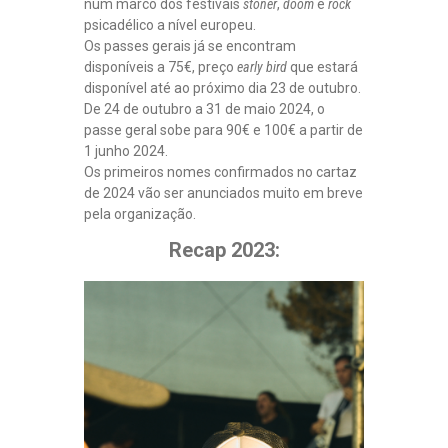
num marco dos festivais
stoner
,
doom
e
rock
S
I
A
psicadélico a nível europeu.
C
R
Os passes gerais já se encontram
B
A
disponíveis a 75€, preço
early bird
que estará
I
F
disponível até ao próximo dia 23 de outubro.
T
O
C
De 24 de outubro a 31 de maio 2024, o
N
H
passe geral sobe para 90€ e 100€ a partir de
T
W
A
1 junho 2024.
A
N
Os primeiros nomes confirmados no cartaz
X
E
de 2024 vão ser anunciados muito em breve
|
M
pela organização.
Y
O
A
N
Recap 2023:
W
T
N
E
I
S
N
,
G
T
M
O
A
C
N
A
|
M
C
N
O
O