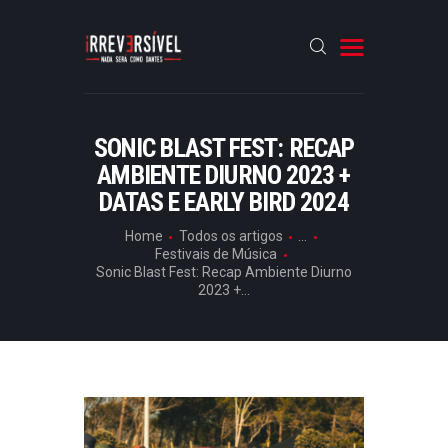
U
B
L
I
C
A
Ç
HOME
SONIC BLAST FEST: RECAP
Õ
AMBIENTE DIURNO 2023 +
CRÓNICAS
E
S
DATAS E EARLY BIRD 2024
ENTREVISTAS
F
Home
Todos os artigos
...
I
RUBRICAS
Festivais de Música
N
Sonic Blast Fest: Recap Ambiente Diurno
A
ARTIGOS
2023 +...
L
E
,
J
F
O
O
Ã
T
O
P
O
A
G