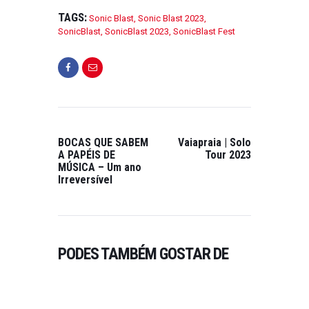
R
O
I
TAGS:
Sonic Blast
,
Sonic Blast 2023
,
A
N
SonicBlast
,
SonicBlast 2023
,
SonicBlast Fest
J
O
A
N
N
N
E
O
I
V
R
E
O
M
BOCAS QUE SABEM
Vaiapraia | Solo
1
B
A PAPÉIS DE
Tour 2023
MÚSICA – Um ano
9
R
Irreversível
,
O
2
1
0
,
2
2
3
0
PODES TAMBÉM GOSTAR DE
2
0
3
0