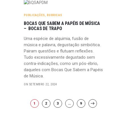
PUBLICAÇÕES
,
RUBRICAS
BOCAS QUE SABEM A PAPÉIS DE MÚSICA
– BOCAS DE TRAPO
Uma espécie de alquimia, fusão de
música e palavra, degustação simbiótica.
Pairam questões e flutuam reflexões.
Tudo excessivamente degustado sem
contra-indicações, como um pós-ébrio,
daqueles com Bocas Que Sabem a Papéis
de Música.
ON SETEMBRO 22, 2024
PAGINAÇÃO
PAGE
1
PAGE
2
PAGE
3
…
PAGE
9
>
DOS
CONTEÚDOS