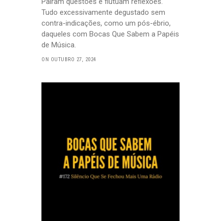
Pairam questões e flutuam reflexões.
Tudo excessivamente degustado sem
contra-indicações, como um pós-ébrio,
daqueles com Bocas Que Sabem a Papéis
de Música.
ON OUTUBRO 27, 2024