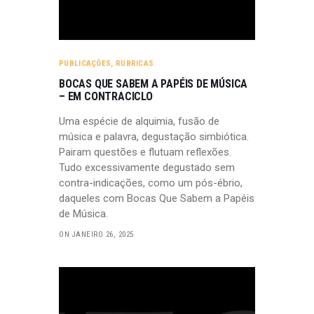
PUBLICAÇÕES
,
RUBRICAS
BOCAS QUE SABEM A PAPÉIS DE MÚSICA
– EM CONTRACICLO
Uma espécie de alquimia, fusão de
música e palavra, degustação simbiótica.
Pairam questões e flutuam reflexões.
Tudo excessivamente degustado sem
contra-indicações, como um pós-ébrio,
daqueles com Bocas Que Sabem a Papéis
de Música.
ON JANEIRO 26, 2025