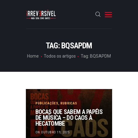
HOME
TAG: BQSAPDM
CRÓNICAS
Home
Todos os artigos
Tag: BQSAPDM
ENTREVISTAS
RUBRICAS
ARTIGOS
PUBLICAÇÕES
,
RUBRICAS
BOCAS QUE SABEM A PAPÉIS
DE MÚSICA – DO CAOS À
HECATOMBE
ON OUTUBRO 19, 2025