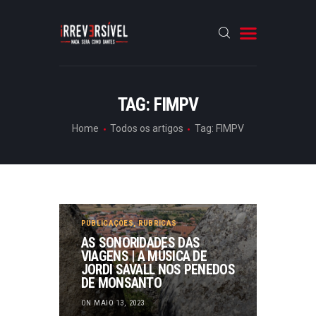
HOME
TAG: FIMPV
CRÓNICAS
Home
Todos os artigos
Tag: FIMPV
ENTREVISTAS
RUBRICAS
ARTIGOS
PUBLICAÇÕES
,
RUBRICAS
AS SONORIDADES DAS
VIAGENS | A MÚSICA DE
JORDI SAVALL NOS PENEDOS
DE MONSANTO
ON MAIO 13, 2023