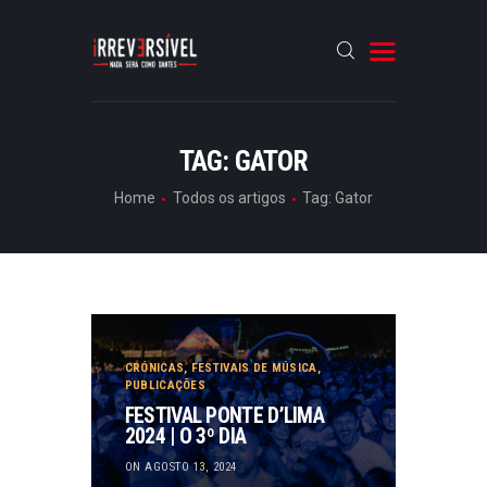
HOME
TAG: GATOR
CRÓNICAS
Home
Todos os artigos
Tag: Gator
ENTREVISTAS
RUBRICAS
ARTIGOS
CRÓNICAS
,
FESTIVAIS DE MÚSICA
,
PUBLICAÇÕES
FESTIVAL PONTE D’LIMA
2024 | O 3º DIA
ON AGOSTO 13, 2024