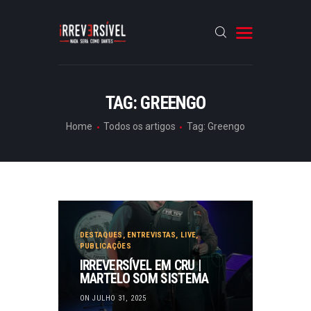
HOME
TAG: GREENGO
CRÓNICAS
Home
Todos os artigos
Tag: Greengo
ENTREVISTAS
RUBRICAS
ARTIGOS
DESTAQUES
,
ENTREVISTAS
,
LIVE
,
PUBLICAÇÕES
IRREVERSÍVEL EM CRU |
MARTELO SOM SISTEMA
ON JULHO 31, 2025