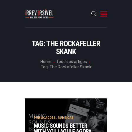
HOME
TAG: THE ROCKAFELLER
SKANK
CRÓNICAS
ENTREVISTAS
Home
Todos os artigos
Tag: The Rockafeller Skank
RUBRICAS
ARTIGOS
PUBLICAÇÕES
,
RUBRICAS
MUSIC SOUNDS BETTER
WITH YOU | AQUI E AGORA