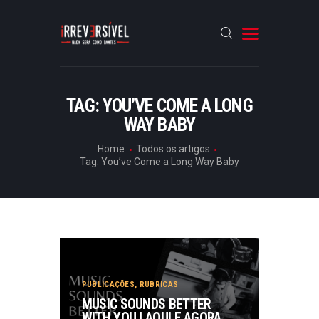
HOME
TAG: YOU’VE COME A LONG
WAY BABY
CRÓNICAS
ENTREVISTAS
Home
Todos os artigos
Tag: You’ve Come a Long Way Baby
RUBRICAS
ARTIGOS
PUBLICAÇÕES
,
RUBRICAS
MUSIC SOUNDS BETTER
WITH YOU | AQUI E AGORA