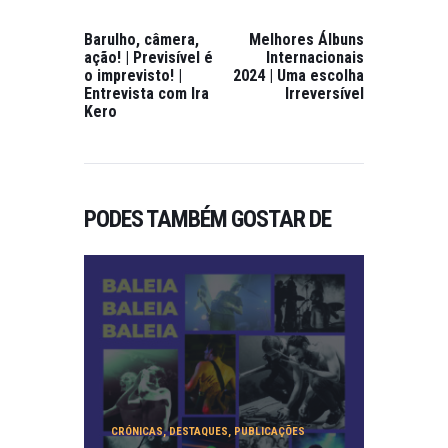
Barulho, câmera,
Melhores Álbuns
ação! | Previsível é
Internacionais
o imprevisto! |
2024 | Uma escolha
Entrevista com Ira
Irreversível
Kero
PODES TAMBÉM GOSTAR DE
FESTIVAI
S
,
FESTIVAI
S DE
MÚSICA
,
PUBLICA
ÇÕES
TREM
OR
CRÓNICAS
,
DESTAQUES
,
PUBLICAÇÕES
2024