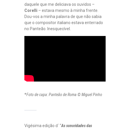
daquele que me deliciava os ouvidos –
Corelli
– estava mesmo à minha frente.
Dou-vos a minha palavra de que não sabia
que o compositor italiano estava enterrado
no Panteão. Inesquecível.
*
Foto de capa: Panteão de Roma © Miguel Pinho
Vigésima edição d´ “
As sonoridades das