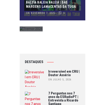
BALEIA BALEIA BALEIA | DAS
ON
MARGENS LAMACENTAS DA TUGA
MARÇO
ON NOVEMBRO 7, 2025
0
12,
2024
1
DESTAQUES
Irreversível em CRU |
Doutor Assério
ON JULHO 5, 2026
7 Perguntas nos 7
anos da ESRadioPT |
Entrevista a Ricardo
Santiago