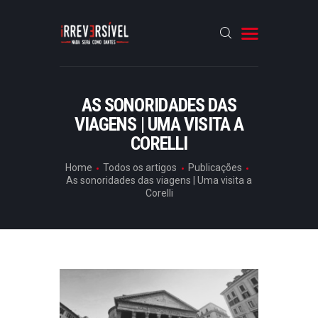
HOME
AS SONORIDADES DAS
VIAGENS | UMA VISITA A
CRÓNICAS
CORELLI
ENTREVISTAS
Home
Todos os artigos
Publicações
RUBRICAS
As sonoridades das viagens | Uma visita a
Corelli
ARTIGOS