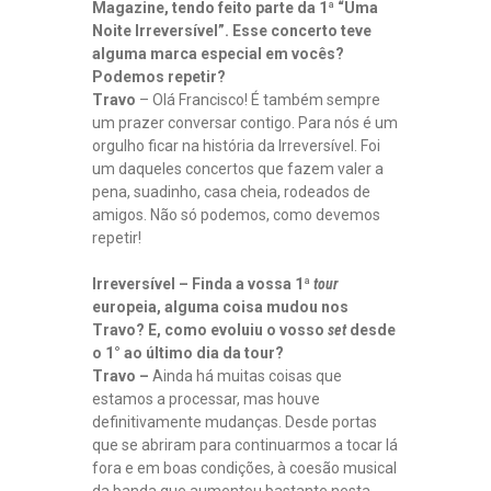
Magazine, tendo feito parte da 1ª “Uma
Noite Irreversível”. Esse concerto teve
alguma marca especial em vocês?
Podemos repetir?
Travo
– Olá Francisco! É também sempre
um prazer conversar contigo. Para nós é um
orgulho ficar na história da Irreversível. Foi
um daqueles concertos que fazem valer a
pena, suadinho, casa cheia, rodeados de
amigos. Não só podemos, como devemos
repetir!
Irreversível – Finda a vossa 1ª
tour
europeia, alguma coisa mudou nos
Travo? E, como evoluiu o vosso
set
desde
o 1° ao último dia da tour?
Travo –
Ainda há muitas coisas que
estamos a processar, mas houve
definitivamente mudanças. Desde portas
que se abriram para continuarmos a tocar lá
fora e em boas condições, à coesão musical
da banda que aumentou bastante nesta