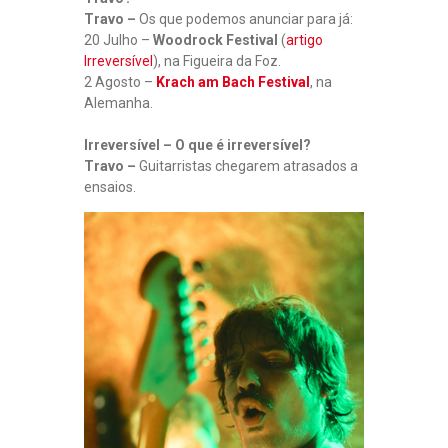
Travo –
Os que podemos anunciar para já:
20 Julho –
Woodrock Festival
(
artigo
Irreversível
), na Figueira da Foz.
2 Agosto –
Krach am Bach Festival
, na
Alemanha.
Irreversível – O que é irreversível?
Travo –
Guitarristas chegarem atrasados a
ensaios.