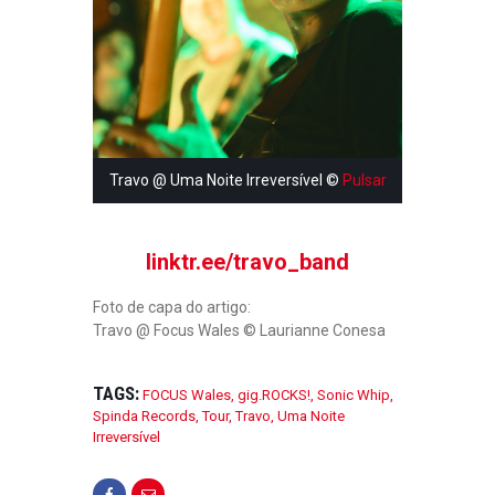
Travo @ Uma Noite Irreversível ©
Pulsar
linktr.ee/travo_band
Foto de capa do artigo:
Travo @ Focus Wales © Laurianne Conesa
TAGS:
FOCUS Wales
,
gig.ROCKS!
,
Sonic Whip
,
Spinda Records
,
Tour
,
Travo
,
Uma Noite
Irreversível