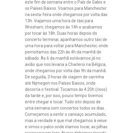
este fim de semana entre o País de Gales e
os Países Baixos. Voamos para Manchester
na sexta-feira onde chegamos por volta das
13h. Viajamos uma hora de táxi para
Wrexham, chegamos às 14h e acabamos
por tocar às 18h. Duas horas depois do
concerto terminar, apanhamos outro táxi de
uma hora para voltar para Manchester, onde
pernoitamos das 22h às 4h da manhã de
sábado. Às 6 da manhã estávamos já no
avião que nos levaria a Charleroi na Bélgica,
onde chegamos por volta das 9h da manhã.
De seguida, 3 horas de viagem de carrinha
até Nijmegen nos Países Baixos, onde
decorria o festival. Tocamos às 4:20h (risos)
da tarde e, por isso, pouco tempo tivemos
entre chegar e tocar. Tudo isto depois de
uma semana com concertos todos os dias.
Começamos a sentir o cansaço acumulado,
mas a verdade é que mal chegamos à
venue
e vimos o palco onde iríamos tocar, as pilhas
recarregaram logo. Nunca tínhamos tocado