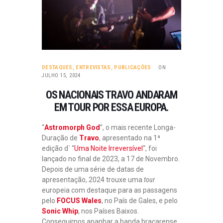
DESTAQUES
,
ENTREVISTAS
,
PUBLICAÇÕES
ON
JULHO 15, 2024
OS NACIONAIS TRAVO ANDARAM
EM TOUR POR ESSA EUROPA.
“
Astromorph God
”, o mais recente Longa-
Duração de
Travo
, apresentado na 1ª
edição d` “
Uma Noite Irreversível
“, foi
lançado no final de 2023, a 17 de Novembro.
Depois de uma série de datas de
apresentação, 2024 trouxe uma
tour
europeia com destaque para as passagens
pelo
FOCUS Wales
, no País de Gales, e pelo
Sonic Whip
, nos Países Baixos.
Conseguimos apanhar a banda bracarense