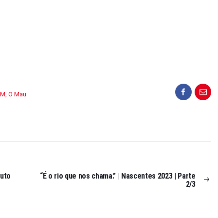
DM
,
O Mau
outo
“É o rio que nos chama.” | Nascentes 2023 | Parte
2/3