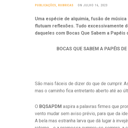
PUBLICAÇÕES
,
RUBRICAS
ON JULHO 16, 2023
Uma espécie de alquimia, fusão de música 
flutuam reflexões. Tudo excessivamente 
daqueles com Bocas Que Sabem a Papéis 
BOCAS QUE SABEM A PAPÉIS DE M
São mais fáceis de dizer do que de cumprir. 
mas o caminho fica entretanto aberto até ao ú
O
BQSAPDM
aspira a palavras firmes que p
vento mudar sem aviso prévio, para que da idei
A bela mas estranha larva que dá lugar à invej
retorno… e a promessa cumpre-se sempre, a 