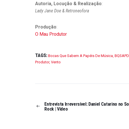
Autoria, Locução & Realização
:
Lady Jane Doe & Retroneofora
Produção
:
O Mau Produtor
TAGS:
Bocas Que Sabem A Papéis De Música
,
BQSAP
Produtor
,
Vento
Entrevista Irreversível: Daniel Catarino no S
Rock | Vídeo