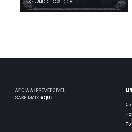
ON JULHO 21, 2025
0
LI
APOIA A IRREVERSÍVEL
SABE MAIS
AQUI
Co
Fic
Pol