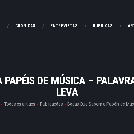
HOME
CRÓNICAS
E
CRÓNICAS
ENTREVISTAS
RUBRICAS
AR
ENTREVISTAS
RUBRICAS
ARTIGOS
 PAPÉIS DE MÚSICA – PALAVR
LEVA
Todos os artigos
Publicações
Bocas Que Sabem a Papéis de Músic