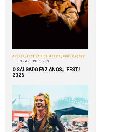
AGENDA
,
FESTIVAIS DE MÚSICA
,
PUBLICAÇÕES
ON
JANEIRO 8, 2026
O SALGADO FAZ ANOS… FEST!
2026