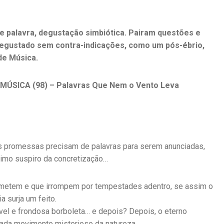
e palavra, degustação simbiótica. Pairam questões e
degustado sem contra-indicações, como um pós-ébrio,
de Música.
ÚSICA (98) – Palavras Que Nem o Vento Leva
As promessas precisam de palavras para serem anunciadas,
ltimo suspiro da concretização…
rometem e que irrompem por tempestades adentro, se assim o
a surja um feito.
ável e frondosa borboleta… e depois? Depois, o eterno
cada movimento misterioso da natureza…