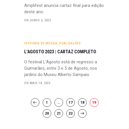
Amplifest anuncia cartaz final para edição
deste ano.
ON JUNHO 6, 2023
FESTIVAIS DE MÚSICA
,
PUBLICAÇÕES
L’AGOSTO 2023 | CARTAZ COMPLETO
O festival L’Agosto está de regresso a
Guimarães, entre 3 e 5 de Agosto, nos
jardins do Museu Alberto Sampaio
ON MAIO 18, 2023
PAGINAÇÃO
PAGE
1
…
<
PAGE
17
PAGE
18
PAGE
19
DOS
PAGE
20
PAGE
21
PAGE
22
>
CONTEÚDOS