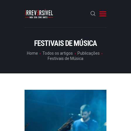
HOME
FESTIVAIS DE MÚSICA
CRÓNICAS
Home
Todos os artigos
Publicações
Festivais de Música
ENTREVISTAS
RUBRICAS
ARTIGOS