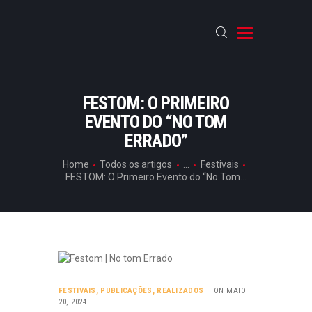
HOME
FESTOM: O PRIMEIRO
CRÓNICAS
EVENTO DO “NO TOM
ENTREVISTAS
ERRADO”
RUBRICAS
Home
Todos os artigos
...
Festivais
FESTOM: O Primeiro Evento do “No Tom...
ARTIGOS
FESTIVAIS
,
PUBLICAÇÕES
,
REALIZADOS
ON MAIO
20, 2024