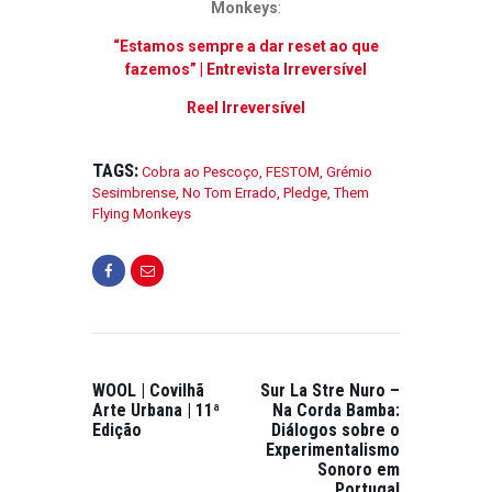
Monkeys
:
“Estamos sempre a dar reset ao que
fazemos” | Entrevista Irreversível
Reel Irreversível
TAGS:
Cobra ao Pescoço
,
FESTOM
,
Grémio
Sesimbrense
,
No Tom Errado
,
Pledge
,
Them
Flying Monkeys
WOOL | Covilhã
Sur La Stre Nuro –
Arte Urbana | 11ª
Na Corda Bamba:
Edição
Diálogos sobre o
Experimentalismo
Sonoro em
Portugal