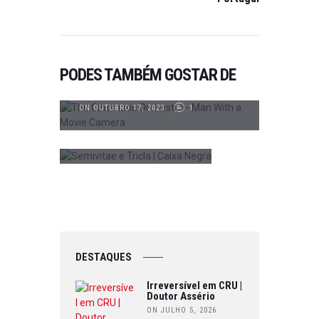
PUBLICAÇÕES
EVENTO
,
PUBLICAÇÕES
,
REALIZADOS
THE CINEMATIC ORCHESTRA EM
PODES TAMBÉM GOSTAR DE
ESTREIA NO CENTRO CULTURAL
SEMIVITAE E TRICLA @
VILA FLOR
AUDITÓRIO CONDE
FERREIRA
ON OUTUBRO 17, 2023
1
ON OUTUBRO 14, 2024
0
DESTAQUES
Irreversível em CRU |
Doutor Assério
ON JULHO 5, 2026