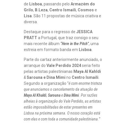
de
Lisboa
, passando pelo
Armazém do
Grilo
,
B.Leza
,
Centro Ismaili
,
Cosmos
e
Lisa
. São 11 propostas de música criativa e
diversa.
Destaque para o regresso de
JESSICA
PRATT
a Portugal, que traz consigo o seu
mais recente álbum
“Here in the Pitch”
, uma
estreia em formato banda em
Lisboa
.
Parte do cartaz anteriormente anunciado, o
arranque do
Vale Perdido 2024
seria feito
pelas artistas palestinianas
Maya Al Kahldi
&
Sarouna e Dina Mimi
no
Centro Ismaili
.
Segundo a organização “
é com enorme tristeza
que anunciamos o cancelamento da atuação de
Maya Al Khaldi
,
Sarouna
e
Dina Mimi
. Por razões
alheias à organização do Vale Perdido, as artistas
estão impossibilitadas de estar presentes em
Lisboa na próxima semana. O nosso coração está
com elas e com toda a comunidade palestiniana.
“