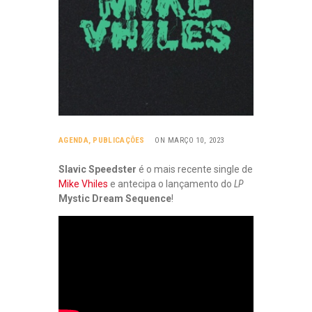
AGENDA
,
PUBLICAÇÕES
ON MARÇO 10, 2023
Slavic Speedster
é o mais recente single de
Mike Vhiles
e antecipa o lançamento do
LP
Mystic Dream Sequence
!