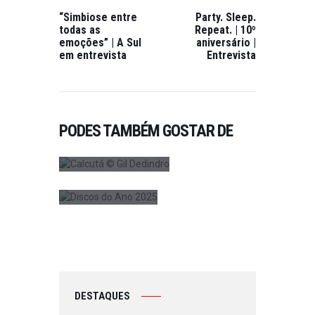
“Simbiose entre
Party. Sleep.
todas as
Repeat. | 10º
LANÇAMENTO
,
emoções” | A Sul
aniversário |
PUBLICAÇÕES
em entrevista
Entrevista
CALCUTÁ DE
REGRESSO AO
DESTAQUES
,
COSMOS COM
PUBLICAÇÕES
“FEUX
MELHORES
D’ARTIFICE”
ÁLBUNS
PODES TAMBÉM GOSTAR DE
ON JULHO 22,
NACIONAIS
2025
2024
0
ON DEZEMBRO
18, 2025
0
DESTAQUES