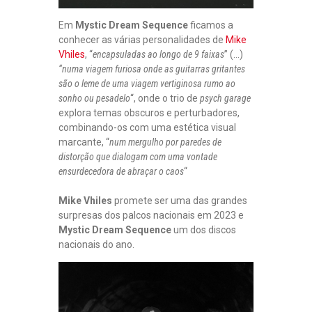
Em
Mystic Dream Sequence
ficamos a
conhecer as várias personalidades de
Mike
Vhiles
, “
encapsuladas ao longo de 9 faixas
” (…)
“numa viagem furiosa onde as guitarras gritantes
são o leme de uma viagem vertiginosa rumo ao
sonho ou pesadelo
“, onde o trio de
psych garage
explora temas obscuros e perturbadores,
combinando-os com uma estética visual
marcante, “
num mergulho por paredes de
distorção que dialogam com uma vontade
ensurdecedora de abraçar o caos
“
Mike Vhiles
promete ser uma das grandes
surpresas dos palcos nacionais em 2023 e
Mystic Dream Sequence
um dos discos
nacionais do ano.