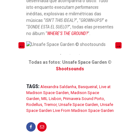
desenhada que acompanha o disco. Tudo
isto enquanto executam
performances
inéditas, explosivas e milimétricas das
músicas “
ISN’T THIS IDEAL?
”, “
GROWN-UPS!
” e
“
DONDE ESTA EL SUELO?
”, todas elas presentes
no álbum “
WHERE’S THE GROUND?
”.
Todas as fotos: Unsafe Space Garden ©
Shootsounds
TAGS:
Alexandra Saldanha
,
Basqueiral
,
Live at
Madison Space Garden
,
Madison Space
Garden
,
MIL Lisbon
,
Primavera Sound Porto
,
Rodellus
,
Tremor
,
Unsafe Space Garden
,
Unsafe
Space Garden Live From Madison Space Garden