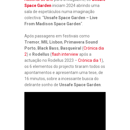
Space Garden
iniciam 2024 abrindo uma
sala de espetáculos numa imaginação
colectiva: “
Unsafe Space Garden – Live
From Madison Space Garden
“.
Após passagens em festivais como
Tremor
,
MIL Lisbon
,
Primavera Sound
Porto
,
Black Bass
,
Basqueiral
(
Crónica dia
2
) e
Rodellus
(
flash interview
após a
actuação no Rodellus 2023 –
Crónica dia 1
),
os 6 elementos do projecto tiraram todos os
apontamentos e apresentam uma tese, de
16 minutos, sobre a incessante busca do
delirante sonho de
Unsafe Space Garden
.