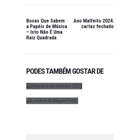
Bocas Que Sabem
Ano Malfeito 2024:
a Papéis de Música
cartaz fechado
– Isto Não É Uma
FESTIVAIS DE MÚSICA
,
Raiz Quadrada
PUBLICAÇÕES
PUBLICAÇÕES
,
FESTIVAL MÁQUINA
RUBRICAS
DE GELADOS NO
AS SONORIDADES
VERÃO DO
DAS VIAGENS |
THEATRO CIRCO
LONDRES, UMA
PODES TAMBÉM GOSTAR DE
ON AGOSTO 2, 2023
PAIXÃO PELA
MÚSICA
0
ON ABRIL 20,
2024
0