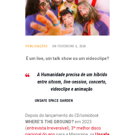
PUBLICAÇÕES
ON FEVEREIRO 6, 2024
É um live, um talk show ou um videoclipe?
A Humanidade precisa de um híbrido
entre sitcom, live-session, concerto,
videoclipe e animação
.
UNSAFE SPACE GARDEN
Depois do lançamento do
CD/comicbook
WHERE’S THE GROUND?
em 2023
(
entrevista Irreversível
),
3º melhor disco
nacional do ano
para a Magazine, os
Unsafe