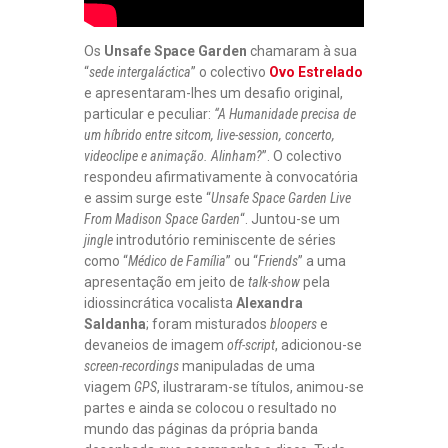
Os
Unsafe Space Garden
chamaram à sua
“
sede intergaláctica
” o colectivo
Ovo Estrelado
e apresentaram-lhes um desafio original,
particular e peculiar:
“A Humanidade precisa de
um híbrido entre sitcom, live-session, concerto,
videoclipe e animação. Alinham?
”. O colectivo
respondeu afirmativamente à convocatória
e assim surge este “
Unsafe Space Garden Live
From Madison Space Garden
“. Juntou-se um
jingle
introdutório reminiscente de séries
como “
Médico de Família
” ou “
Friends
” a uma
apresentação em jeito de
talk-show
pela
idiossincrática vocalista
Alexandra
Saldanha
; foram misturados
bloopers
e
devaneios de imagem
off-script
, adicionou-se
screen-recordings
manipuladas de uma
viagem
GPS
, ilustraram-se títulos, animou-se
partes e ainda se colocou o resultado no
mundo das páginas da própria banda