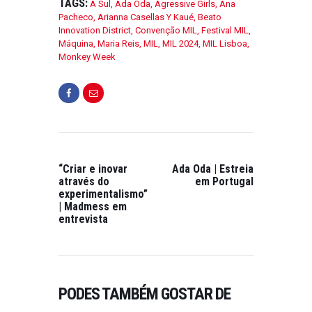
TAGS:
A Sul
,
Ada Oda
,
Agressive Girls
,
Ana
Pacheco
,
Arianna Casellas Y Kaué
,
Beato
Innovation District
,
Convenção MIL
,
Festival MIL
,
Máquina
,
Maria Reis
,
MIL
,
MIL 2024
,
MIL Lisboa
,
Monkey Week
“Criar e inovar
Ada Oda | Estreia
através do
em Portugal
FESTIVAIS
,
FESTIVAIS
experimentalismo”
| Madmess em
DE MÚSICA
,
entrevista
PUBLICAÇÕES
,
REALIZADOS
FESTIVAL AROMA
CRÓNICAS
,
FESTIVAIS DE
CÓSMICO | 2ª
MÚSICA
,
PUBLICAÇÕES
EDIÇÃO
FESTIVAL PONTE
PODES TAMBÉM GOSTAR DE
ON SETEMBRO 5,
D’LIMA 2024 | O 3º
DIA
2024
0