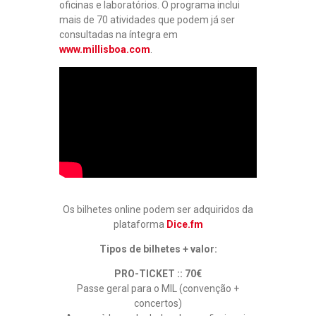
oficinas e laboratórios. O programa inclui
mais de 70 atividades que podem já ser
consultadas na íntegra em
www.millisboa.com
.
Os bilhetes online podem ser adquiridos da
plataforma
Dice.fm
Tipos de bilhetes + valor:
PRO-TICKET :: 70€
Passe geral para o MIL (convenção +
concertos)