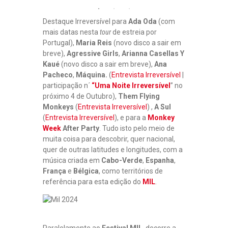
Destaque Irreversível para
Ada Oda
(com
mais datas nesta
tour
de estreia por
Portugal),
Maria Reis
(novo disco a sair em
breve),
Agressive Girls
,
Arianna Casellas Y
Kaué
(novo disco a sair em breve),
Ana
Pacheco
,
Máquina.
(
Entrevista Irreversível
|
participação n´
“Uma Noite Irreversível
” no
próximo 4 de Outubro),
Them Flying
Monkeys
(
Entrevista Irreversível
) ,
A Sul
(
Entrevista Irreversível
), e para a
Monkey
Week
After Party
. Tudo isto pelo meio de
muita coisa para descobrir, quer nacional,
quer de outras latitudes e longitudes, com a
música criada em
Cabo-Verde
,
Espanha
,
França
e
Bélgica
, como territórios de
referência para esta edição do
MIL
.
Paralelamente ao
Festival MIL
, decorre a